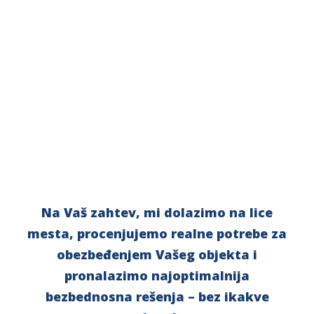
Pozovite nas
Pošaljite upit
Zahtev za ponudu
Na Vaš zahtev, mi dolazimo na lice
mesta, procenjujemo realne potrebe za
obezbeđenjem Vašeg objekta i
pronalazimo najoptimalnija
bezbednosna rešenja – bez ikakve