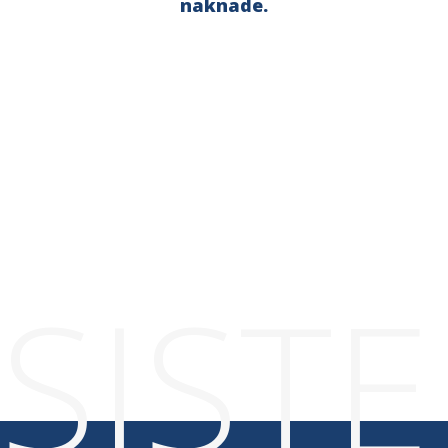
naknade.
Zakazivanje termina za procenu
bezbedonosnog rešenja
SIST