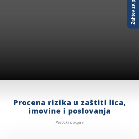
Zahtev za ponudu
barijere
Uplink Security Services d.o.o.
Procena rizika u zaštiti lica,
imovine i poslovanja
Pešačke barijere