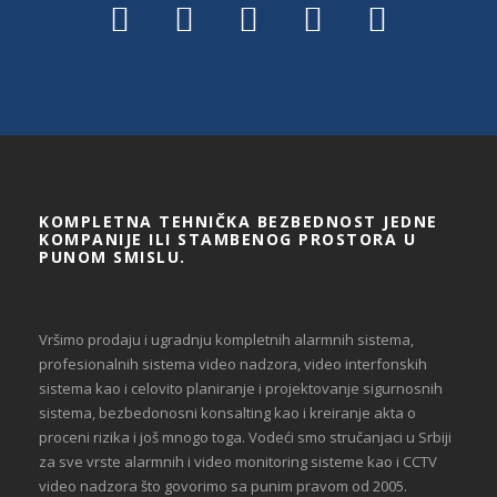
KOMPLETNA TEHNIČKA BEZBEDNOST JEDNE
KOMPANIJE ILI STAMBENOG PROSTORA U
PUNOM SMISLU.
Vršimo prodaju i ugradnju kompletnih alarmnih sistema,
profesionalnih sistema video nadzora, video interfonskih
sistema kao i celovito planiranje i projektovanje sigurnosnih
sistema, bezbedonosni konsalting kao i kreiranje akta o
proceni rizika i još mnogo toga. Vodeći smo stručanjaci u Srbiji
za sve vrste alarmnih i video monitoring sisteme kao i CCTV
video nadzora što govorimo sa punim pravom od 2005.