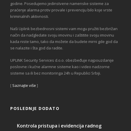
godine. Posedujemo jedinstvene namenske sisteme za
praćenje alarma protiv provale i prevenciju bilo koje vrste
kriminalnih aktivnosti.
Naši Uplink bezbednosni sistemi vam mogu pružiti bezbrižan
način da nadgledate svoju imovinu i zaštitite svoju imovinu
kada niste tamo, tako da možete da budete mirni gde god da
se nalazite i šta god da radite.
UPLINK Security Services d.o.o. obezbeđuje najpouzdanije
poslovne i kućne alarmne sisteme kao i video nadzorne
sisteme sa ili bez monitoringa 24h u Republici Srbiji.
[
Saznajte više
]
POSLEDNJE DODATO
Kontrola pristupa i evidencija radnog