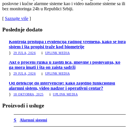
poslovne i kućne alarmne sisteme kao i video nadzorne sisteme sa ili
bez monitoringa 24h u Republici Srbiji.
[
Saznajte više
]
Poslednje dodato
Kontrola pristupa i evidencija radnog vremena, kako se bira
sistem i šta propisi traže kod biometrije
29 JULA, 2026
UPLINK MEDIA
Akt o proceni rizika u zaštiti lica, imovine i poslovanja, ko
ga mora imati i šta on zaista sadrži
29 JULA, 2026
UPLINK MEDIA
Od detekcije do intervencije: kako zajedno funkcionišu
alarmni sistem, video nadzor i operativni centar?
18 OKTOBRA, 2025
UPLINK MEDIA
Proizvodi i usluge
Alarmni sistemi