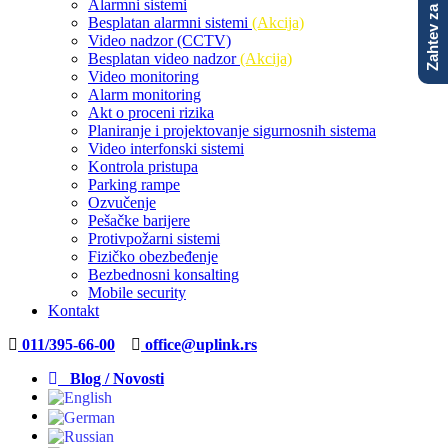
Zahtev za ponudu
Alarmni sistemi
Besplatan alarmni sistemi
(Akcija)
Video nadzor (CCTV)
Besplatan video nadzor
(Akcija)
Video monitoring
Alarm monitoring
Akt o proceni rizika
Planiranje i projektovanje sigurnosnih sistema
Video interfonski sistemi
Kontrola pristupa
Parking rampe
Ozvučenje
Pešačke barijere
Protivpožarni sistemi
Fizičko obezbeđenje
Bezbednosni konsalting
Mobile security
Kontakt
011/395-66-00
office@uplink.rs
Blog / Novosti