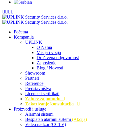
Početna
Kompanija
UPLINK
O Nama
Misija i vizija
Društvena odgovornost
Zaposlenje
Blog / Novosti
Showroom
Partneri
Reference
Predstavništva
Licence i sertifikati
Zahtev za ponudu
Zakazivanje konsultacija
Proizvodi i usluge
Alarmni sistemi
Besplatan alarmni sistemi
(Akcija)
Video nadzor (CCTV)