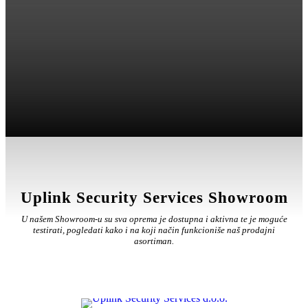
Uplink Security Services d.o.o.
Uplink Security Services Showroom
U našem Showroom-u su sva oprema je dostupna i aktivna te je moguće
testirati, pogledati kako i na koji način funkcioniše naš prodajni
asortiman.