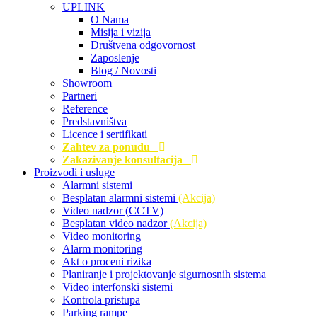
UPLINK
O Nama
Misija i vizija
Društvena odgovornost
Zaposlenje
Blog / Novosti
Showroom
Partneri
Reference
Predstavništva
Licence i sertifikati
Zahtev za ponudu
Zakazivanje konsultacija
Proizvodi i usluge
Alarmni sistemi
Besplatan alarmni sistemi
(Akcija)
Video nadzor (CCTV)
Besplatan video nadzor
(Akcija)
Video monitoring
Alarm monitoring
Akt o proceni rizika
Planiranje i projektovanje sigurnosnih sistema
Video interfonski sistemi
Kontrola pristupa
Parking rampe