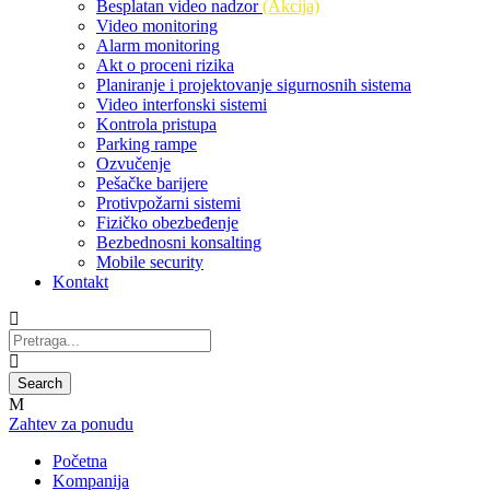
Besplatan video nadzor
(Akcija)
Video monitoring
Alarm monitoring
Akt o proceni rizika
Planiranje i projektovanje sigurnosnih sistema
Video interfonski sistemi
Kontrola pristupa
Parking rampe
Ozvučenje
Pešačke barijere
Protivpožarni sistemi
Fizičko obezbeđenje
Bezbednosni konsalting
Mobile security
Kontakt
Zahtev za ponudu
Početna
Kompanija