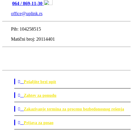
064 / 869-11-30
office@uplink.rs
Pib: 104258515
Matični broj: 20114401
Pošaljite brzi upit
Zahtev za ponudu
Zakazivanje termina za procenu bezbedonosnog rešenja
Prijava za posao