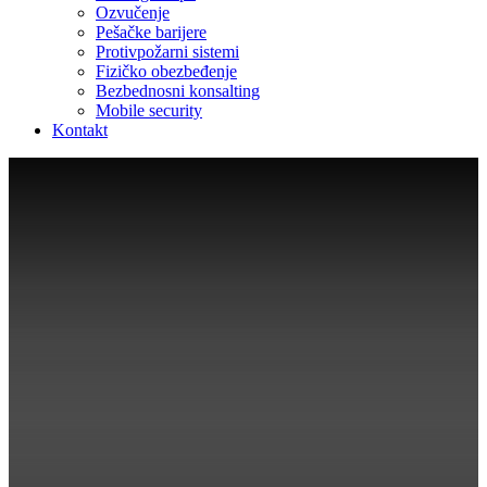
Ozvučenje
Pešačke barijere
Protivpožarni sistemi
Fizičko obezbeđenje
Bezbednosni konsalting
Mobile security
Kontakt
Showroom