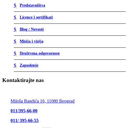
Predstavništva
Licence i sertifikati
Blog / Novosti
Misija i vizija
Društvena odgovornost
Zaposlenje
Kontaktirajte nas
UPLINK Security Services d.o.o.
Miloša Bandića 16, 11080 Beograd
011/395-66-00
011/ 395-66-55