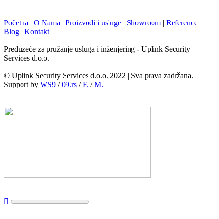
Početna
|
O Nama
|
Proizvodi i usluge
|
Showroom
|
Reference
|
Blog
|
Kontakt
Preduzeće za pružanje usluga i inženjering - Uplink Security
Services d.o.o.
© Uplink Security Services d.o.o. 2022 | Sva prava zadržana.
Support by
WS9
/
09.rs
/
F.
/
M.