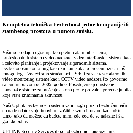
Kompletna tehnička bezbednost jedne kompanije ili
stambenog prostora u punom smislu.
Vršimo prodaju i ugradnju kompletnih alarmnih sistema,
profesionalnih sistema video nadzora, video interfonskih sistema kao
i celovito planiranje i projektovanje sigurnosnih sistema,
bezbedonosni konsalting kao i kreiranje akta o proceni rizika i još
mnogo toga. Vodeći smo stručanjaci u Srbiji za sve vrste alarmnih i
video monitoring sisteme kao i CCTV video nadzora što govorimo
sa punim pravom od 2005. godine. Posedujemo jedinstvene
namenske sisteme za praćenje alarma protiv provale i prevenciju bilo
koje vrste kriminalnih aktivnosti.
Naši Uplink bezbednosni sistemi vam mogu pružiti bezbrižan način
da nadgledate svoju imovinu i zaštitite svoju imovinu kada niste
tamo, tako da možete da budete mirni gde god da se nalazite i šta
god da radite.
UPLINK Security Services d.o.o. obezbeđuje najpouzdanije