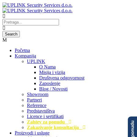
Početna
Kompanija
UPLINK
O Nama
Misija i vizija
Društvena odgovornost
Zaposlenje
Blog / Novosti
Showroom
Partneri
Reference
Predstavništva
Licence i sertifikati
Zahtev za ponudu
Zakazivanje konsultacija
Proizvodi i usluge