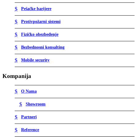
Pešačke barijere
Protivpožarni sistemi
Fizičko obezbeđenje
Bezbednosni konsalting
Mobile security
Kompanija
O Nama
Showroom
Partneri
Reference