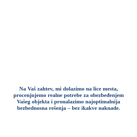
Pozovite nas
Pošaljite upit
Zahtev za ponudu
Na Vaš zahtev, mi dolazimo na lice mesta,
procenjujemo realne potrebe za obezbeđenjem
Vašeg objekta i pronalazimo najoptimalnija
bezbednosna rešenja – bez ikakve naknade.
Zakazivanje termina za procenu bezbedonosnog