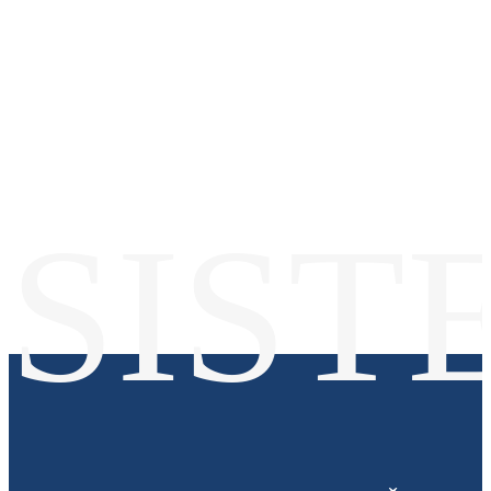
rešenja
SIST