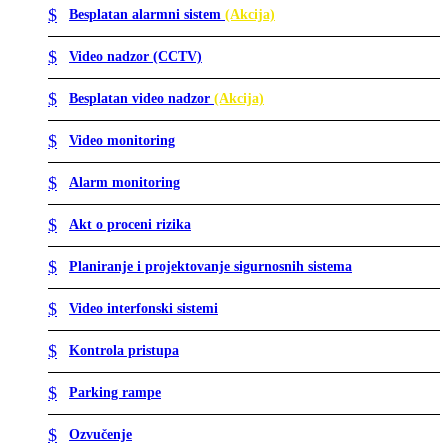
Besplatan alarmni sistem
(Akcija)
Video nadzor (CCTV)
Besplatan video nadzor
(Akcija)
Video monitoring
Alarm monitoring
Akt o proceni rizika
Planiranje i projektovanje sigurnosnih sistema
Video interfonski sistemi
Kontrola pristupa
Parking rampe
Ozvučenje