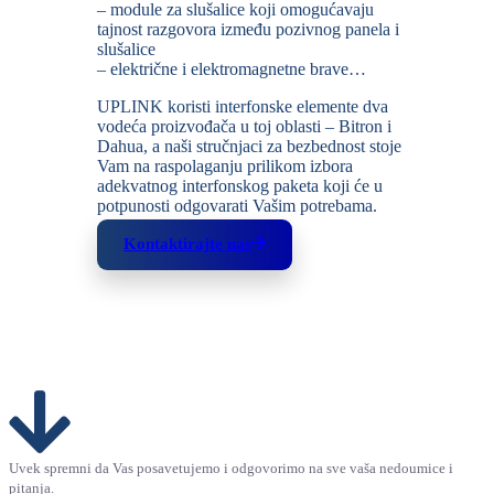
– module za slušalice koji omogućavaju
tajnost razgovora između pozivnog panela i
slušalice
– električne i elektromagnetne brave…
UPLINK koristi interfonske elemente dva
vodeća proizvođača u toj oblasti – Bitron i
Dahua, a naši stručnjaci za bezbednost stoje
Vam na raspolaganju prilikom izbora
adekvatnog interfonskog paketa koji će u
potpunosti odgovarati Vašim potrebama.
Kontaktirajte nas
Uvek spremni da Vas posavetujemo i odgovorimo na sve vaša nedoumice i
pitanja.