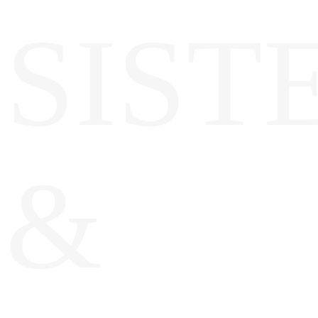
SIST
&