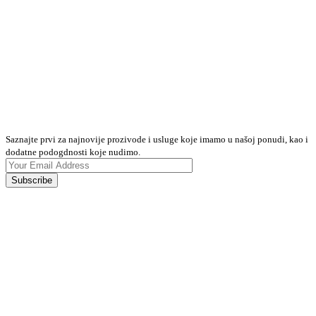
Prijavite se na naš Newsletter kako
bi ste dobijali novosti od nas.
Saznajte prvi za najnovije prozivode i usluge koje imamo u našoj ponudi, kao i
dodatne podogdnosti koje nudimo.