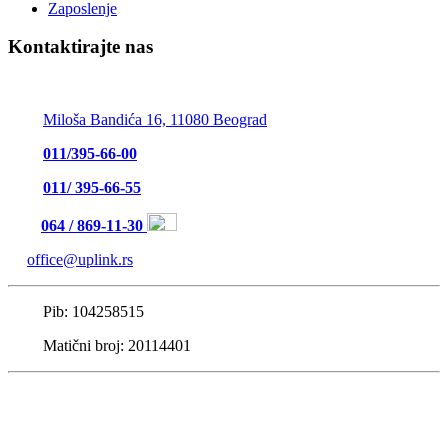
Zaposlenje
Kontaktirajte nas
UPLINK Security Services d.o.o.
Miloša Bandića 16, 11080 Beograd
011/395-66-00
011/ 395-66-55
064 / 869-11-30
office@uplink.rs
Pib: 104258515
Matični broj: 20114401