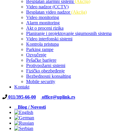
Besplatan alarmni sistemi
(Akcija)
Video nadzor (CCTV)
Besplatan video nadzor
(Akcija)
Video monitoring
Alarm monitoring
Akt o proceni rizika
Planiranje i projektovanje sigurnosnih sistema
Video interfonski sistemi
Kontrola pristupa
Parking rampe
Ozvučenje
Pešačke barijere
Protivpožarni sistemi
Fizičko obezbeđenje
Bezbednosni konsalting
Mobile security
Kontakt
011/395-66-00
office@uplink.rs
Blog / Novosti