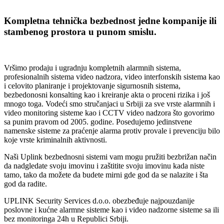
Kompletna tehnička bezbednost jedne kompanije ili
stambenog prostora u punom smislu.
Vršimo prodaju i ugradnju kompletnih alarmnih sistema,
profesionalnih sistema video nadzora, video interfonskih sistema kao
i celovito planiranje i projektovanje sigurnosnih sistema,
bezbedonosni konsalting kao i kreiranje akta o proceni rizika i još
mnogo toga. Vodeći smo stručanjaci u Srbiji za sve vrste alarmnih i
video monitoring sisteme kao i CCTV video nadzora što govorimo
sa punim pravom od 2005. godine. Posedujemo jedinstvene
namenske sisteme za praćenje alarma protiv provale i prevenciju bilo
koje vrste kriminalnih aktivnosti.
Naši Uplink bezbednosni sistemi vam mogu pružiti bezbrižan način
da nadgledate svoju imovinu i zaštitite svoju imovinu kada niste
tamo, tako da možete da budete mirni gde god da se nalazite i šta
god da radite.
UPLINK Security Services d.o.o. obezbeđuje najpouzdanije
poslovne i kućne alarmne sisteme kao i video nadzorne sisteme sa ili
bez monitoringa 24h u Republici Srbiji.