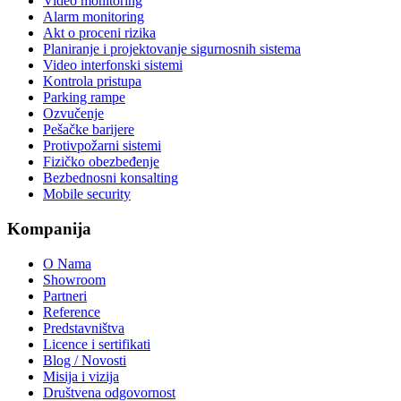
Video monitoring
Alarm monitoring
Akt o proceni rizika
Planiranje i projektovanje sigurnosnih sistema
Video interfonski sistemi
Kontrola pristupa
Parking rampe
Ozvučenje
Pešačke barijere
Protivpožarni sistemi
Fizičko obezbeđenje
Bezbednosni konsalting
Mobile security
Kompanija
O Nama
Showroom
Partneri
Reference
Predstavništva
Licence i sertifikati
Blog / Novosti
Misija i vizija
Društvena odgovornost