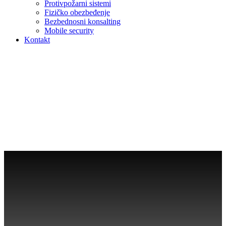
Protivpožarni sistemi
Fizičko obezbeđenje
Bezbednosni konsalting
Mobile security
Kontakt