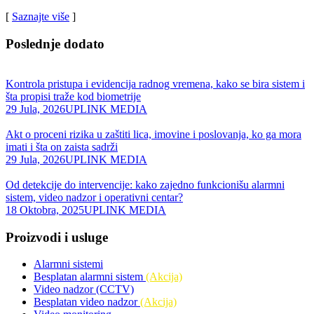
[
Saznajte više
]
Poslednje dodato
Kontrola pristupa i evidencija radnog vremena, kako se bira sistem i
šta propisi traže kod biometrije
29 Jula, 2026
UPLINK MEDIA
Akt o proceni rizika u zaštiti lica, imovine i poslovanja, ko ga mora
imati i šta on zaista sadrži
29 Jula, 2026
UPLINK MEDIA
Od detekcije do intervencije: kako zajedno funkcionišu alarmni
sistem, video nadzor i operativni centar?
18 Oktobra, 2025
UPLINK MEDIA
Proizvodi i usluge
Alarmni sistemi
Besplatan alarmni sistem
(Akcija)
Video nadzor (CCTV)
Besplatan video nadzor
(Akcija)