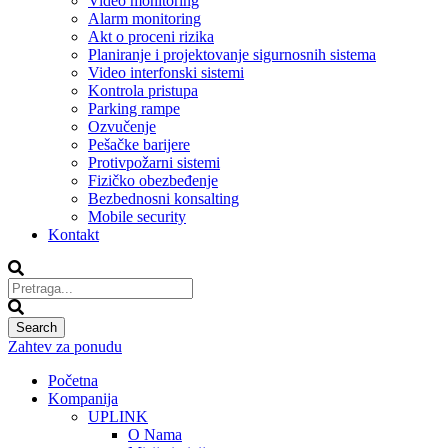
Video monitoring
Alarm monitoring
Akt o proceni rizika
Planiranje i projektovanje sigurnosnih sistema
Video interfonski sistemi
Kontrola pristupa
Parking rampe
Ozvučenje
Pešačke barijere
Protivpožarni sistemi
Fizičko obezbeđenje
Bezbednosni konsalting
Mobile security
Kontakt
Zahtev za ponudu
Početna
Kompanija
UPLINK
O Nama