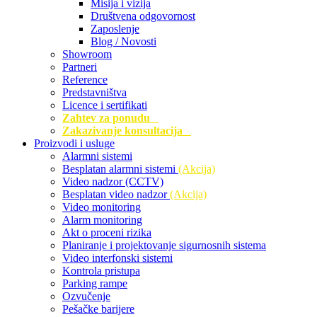
Misija i vizija
Društvena odgovornost
Zaposlenje
Blog / Novosti
Showroom
Partneri
Reference
Predstavništva
Licence i sertifikati
Zahtev za ponudu
Zakazivanje konsultacija
Proizvodi i usluge
Alarmni sistemi
Besplatan alarmni sistemi
(Akcija)
Video nadzor (CCTV)
Besplatan video nadzor
(Akcija)
Video monitoring
Alarm monitoring
Akt o proceni rizika
Planiranje i projektovanje sigurnosnih sistema
Video interfonski sistemi
Kontrola pristupa
Parking rampe
Ozvučenje
Pešačke barijere