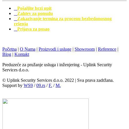
Pošaljite brzi upit
Zahtev za ponudu
Zakazivanje termina za procenu bezbedonosnog
rešenja
Prijava za posao
Početna
|
O Nama
|
Proizvodi i usluge
|
Showroom
|
Reference
|
Blog
|
Kontakt
Preduzeće za pružanje usluga i inženjering - Uplink Security
Services d.o.o.
© Uplink Security Services d.o.o. 2022 | Sva prava zadržana.
Support by
WS9
/
09.rs
/
F.
/
M.