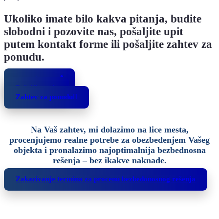
Ukoliko imate bilo kakva pitanja, budite
slobodni i pozovite nas, pošaljite upit
putem kontakt forme ili pošaljite zahtev za
ponudu.
Pozovite nas
Pošaljite upit
Zahtev za ponudu
Na Vaš zahtev, mi dolazimo na lice mesta,
procenjujemo realne potrebe za obezbeđenjem Vašeg
objekta i pronalazimo najoptimalnija bezbednosna
rešenja – bez ikakve naknade.
Zakazivanje termina za procenu bezbedonosnog rešenja