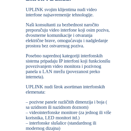
UPLINK svojim klijentima nudi video
interfone najsavremenije tehnologije.
Naši konsultanti za bezbednost naročito
preporučuju video interfone koji osim poziva,
dvosmerne komunikacije i otvaranja
električne brave, omogućavaju i nadgledanje
prostora bez ostvarenog poziva.
Posebno naprednoj kategoriji interfonskih
sistema pripadaju IP interfoni koji funkcionišu
povezivanjem video monitora i pozivnog
panela u LAN mrežu (povezanost preko
interneta).
UPLINK nudi širok asortiman interfonskih
elemenata:
– pozivne panele različitih dimenzija i boja (
sa uzidnom ili nazidnom doznom)
– videointerfonske monitore (za jednog ili više
korisnika, LED monitori itd.)
– interfonske slušalice (standardnog ili
modernog dizajna)