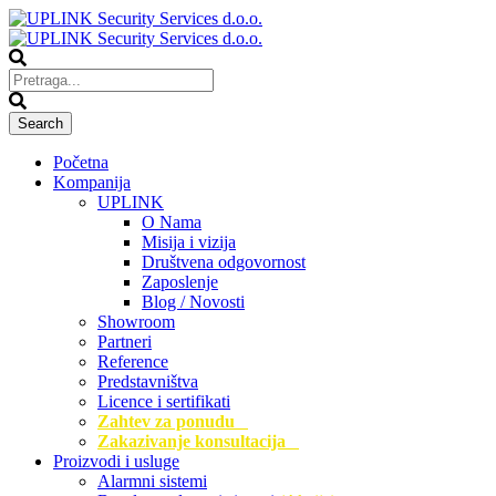
Početna
Kompanija
UPLINK
O Nama
Misija i vizija
Društvena odgovornost
Zaposlenje
Blog / Novosti
Showroom
Partneri
Reference
Predstavništva
Licence i sertifikati
Zahtev za ponudu
Zakazivanje konsultacija
Proizvodi i usluge
Alarmni sistemi