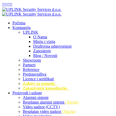
Početna
Kompanija
UPLINK
O Nama
Misija i vizija
Društvena odgovornost
Zaposlenje
Blog / Novosti
Showroom
Partneri
Reference
Predstavništva
Licence i sertifikati
Zahtev za ponudu
Zakazivanje konsultacija
Proizvodi i usluge
Alarmni sistemi
Besplatan alarmni sistemi
(Akcija)
Video nadzor (CCTV)
Besplatan video nadzor
(Akcija)