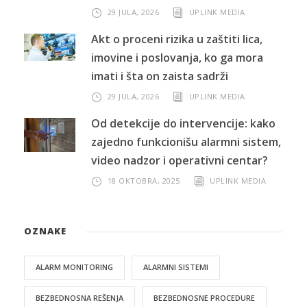
29 JULA, 2026
UPLINK MEDIA
Akt o proceni rizika u zaštiti lica,
imovine i poslovanja, ko ga mora
imati i šta on zaista sadrži
29 JULA, 2026
UPLINK MEDIA
Od detekcije do intervencije: kako
zajedno funkcionišu alarmni sistem,
video nadzor i operativni centar?
18 OKTOBRA, 2025
UPLINK MEDIA
OZNAKE
ALARM MONITORING
ALARMNI SISTEMI
BEZBEDNOSNA REŠENJA
BEZBEDNOSNE PROCEDURE