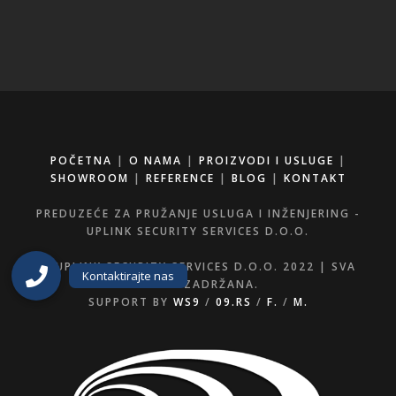
POČETNA
|
O NAMA
|
PROIZVODI I USLUGE
|
SHOWROOM
|
REFERENCE
|
BLOG
|
KONTAKT
PREDUZEĆE ZA PRUŽANJE USLUGA I INŽENJERING -
UPLINK SECURITY SERVICES D.O.O.
© UPLINK SECURITY SERVICES D.O.O. 2022 | SVA
PRAVA ZADRŽANA.
SUPPORT BY
WS9
/
09.RS
/
F.
/
M.