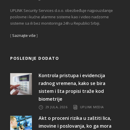
UPLINK Security Services d.o.o. obezbeđuje najpouzdanije
poslovne i kućne alarmne sisteme kao i video nadzorne
sisteme sa ili bez monitoringa 24h u Republici Srbiji.
[
Saznajte više
]
POSLEDNJE DODATO
Kontrola pristupa i evidencija
radnog vremena, kako se bira
sistem i šta propisi traže kod
biometrije
29 JULA, 2026
UPLINK MEDIA
Akt o proceni rizika u zaštiti lica,
imovine i poslovanja, ko ga mora