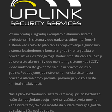
Vršimo prodaju i ugradnju kompletnih alarmnih sistema,
profesionalnih sistema video nadzora, video interfonskih
sistema kao i celovito planiranje i projektovanje sigurnosnih
sistema, bezbedonosni konsalting kao i kreiranje akta o
proceni rizika i još mnogo toga. Vodeći smo stručanjaci u Srbiji
za sve vrste alarmnih i video monitoring sisteme kao i CCTV
video nadzora što govorimo sa punim pravom od 2005.
godine. Posedujemo jedinstvene namenske sisteme za
praćenje alarma protiv provale i prevenciju bilo koje vrste
kriminalnih aktivnosti.
Naši Uplink bezbednosni sistemi vam mogu pružiti bezbrižan
način da nadgledate svoju imovinu i zaštitite svoju imovinu
kada niste tamo, tako da možete da budete mirni gde god da
se nalazite i šta god da radite.