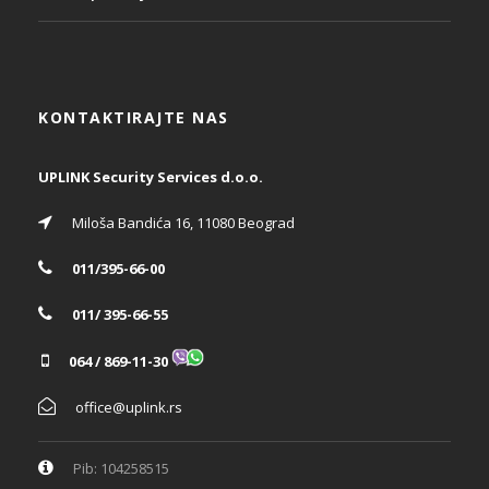
KONTAKTIRAJTE NAS
UPLINK Security Services d.o.o.
Miloša Bandića 16, 11080 Beograd
011/395-66-00
011/ 395-66-55
064 / 869-11-30
office@uplink.rs
Pib: 104258515