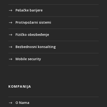
Pešačke barijere
Protivpožarni sistemi
Fizičko obezbeđenje
Bezbednosni konsalting
Mobile security
KOMPANIJA
O Nama