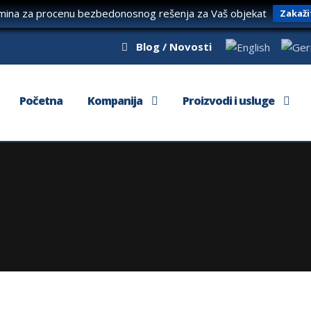
rmina za procenu bezbedonosnog rešenja za Vaš objekat
Zakaži
Blog / Novosti
Početna
Kompanija
Proizvodi i usluge