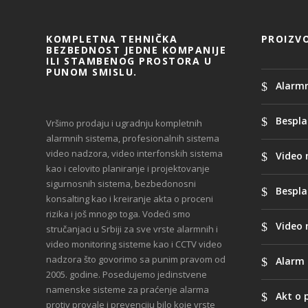
KOMPLETNA TEHNIČKA
PROIZVO
BEZBEDNOST JEDNE KOMPANIJE
ILI STAMBENOG PROSTORA U
PUNOM SMISLU.
Alarmn
Bespla
Vršimo prodaju i ugradnju kompletnih
alarmnih sistema, profesionalnih sistema
video nadzora, video interfonskih sistema
Video 
kao i celovito planiranje i projektovanje
sigurnosnih sistema, bezbedonosni
Bespla
konsalting kao i kreiranje akta o proceni
rizika i još mnogo toga. Vodeći smo
Video 
stručanjaci u Srbiji za sve vrste alarmnih i
video monitoring sisteme kao i CCTV video
nadzora što govorimo sa punim pravom od
Alarm 
2005. godine. Posedujemo jedinstvene
namenske sisteme za praćenje alarma
Akt o 
protiv provale i prevenciju bilo koje vrste