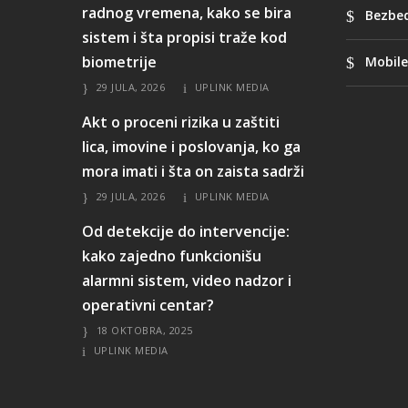
radnog vremena, kako se bira
Bezbed
sistem i šta propisi traže kod
biometrije
Mobile
29 JULA, 2026
UPLINK MEDIA
Akt o proceni rizika u zaštiti
lica, imovine i poslovanja, ko ga
mora imati i šta on zaista sadrži
29 JULA, 2026
UPLINK MEDIA
Od detekcije do intervencije:
kako zajedno funkcionišu
alarmni sistem, video nadzor i
operativni centar?
18 OKTOBRA, 2025
UPLINK MEDIA