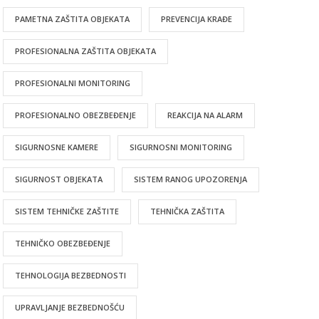
PAMETNA ZAŠTITA OBJEKATA
PREVENCIJA KRAĐE
PROFESIONALNA ZAŠTITA OBJEKATA
PROFESIONALNI MONITORING
PROFESIONALNO OBEZBEĐENJE
REAKCIJA NA ALARM
SIGURNOSNE KAMERE
SIGURNOSNI MONITORING
SIGURNOST OBJEKATA
SISTEM RANOG UPOZORENJA
SISTEM TEHNIČKE ZAŠTITE
TEHNIČKA ZAŠTITA
TEHNIČKO OBEZBEĐENJE
TEHNOLOGIJA BEZBEDNOSTI
UPRAVLJANJE BEZBEDNOŠĆU