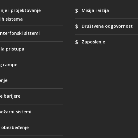
anje i projektovanje
Misija i vizija
ih sistema
Društvena odgovornost
interfonski sistemi
Zaposlenje
la pristupa
ng rampe
nje
e barijere
požarni sistemi
o obezbeđenje