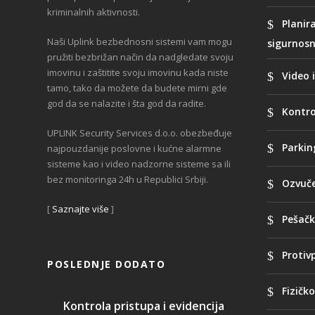
kriminalnih aktivnosti.
Planir
Naši Uplink bezbednosni sistemi vam mogu
sigurnosn
pružiti bezbrižan način da nadgledate svoju
imovinu i zaštitite svoju imovinu kada niste
Video 
tamo, tako da možete da budete mirni gde
god da se nalazite i šta god da radite.
Kontro
UPLINK Security Services d.o.o. obezbeđuje
Parki
najpouzdanije poslovne i kućne alarmne
sisteme kao i video nadzorne sisteme sa ili
bez monitoringa 24h u Republici Srbiji.
Ozvuče
[
Saznajte više
]
Pešačk
Protiv
POSLEDNJE DODATO
Fizičk
Kontrola pristupa i evidencija