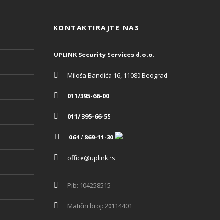
KONTAKTIRAJTE NAS
UPLINK Security Services d.o.o.
Miloša Bandića 16, 11080 Beograd
011/395-66-00
011/ 395-66-55
064 / 869-11-30
office@uplink.rs
Pib: 104258515
Matični broj: 20114401