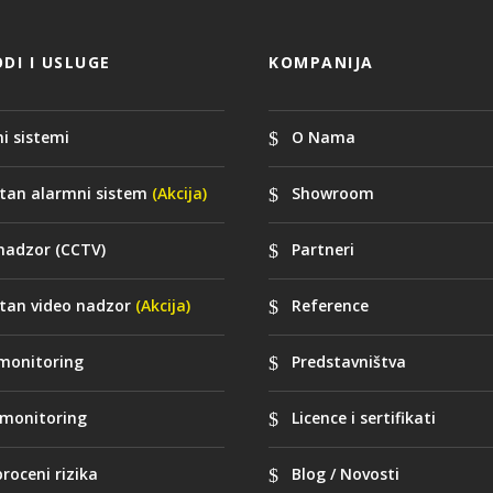
DI I USLUGE
KOMPANIJA
i sistemi
O Nama
tan alarmni sistem
(Akcija)
Showroom
nadzor (CCTV)
Partneri
tan video nadzor
(Akcija)
Reference
monitoring
Predstavništva
monitoring
Licence i sertifikati
proceni rizika
Blog / Novosti