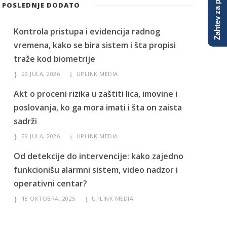
Zahtev za ponudu
POSLEDNJE DODATO
Kontrola pristupa i evidencija radnog
vremena, kako se bira sistem i šta propisi
traže kod biometrije
29 JULA, 2026
UPLINK MEDIA
Akt o proceni rizika u zaštiti lica, imovine i
poslovanja, ko ga mora imati i šta on zaista
sadrži
29 JULA, 2026
UPLINK MEDIA
Od detekcije do intervencije: kako zajedno
funkcionišu alarmni sistem, video nadzor i
operativni centar?
18 OKTOBRA, 2025
UPLINK MEDIA