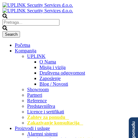
Početna
Kompanija
UPLINK
O Nama
Misija i vizija
Društvena odgovornost
Zaposlenje
Blog / Novosti
Showroom
Partneri
Reference
Predstavništva
Licence i sertifikati
Zahtev za ponudu
Zakazivanje konsultacija
Proizvodi i usluge
Alarmni sistemi