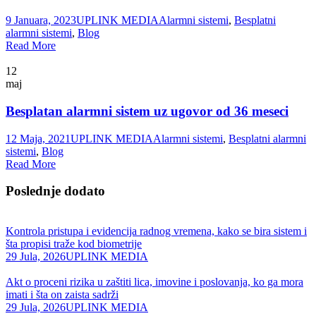
9 Januara, 2023
UPLINK MEDIA
Alarmni sistemi
,
Besplatni
alarmni sistemi
,
Blog
Read More
12
maj
Besplatan alarmni sistem uz ugovor od 36 meseci
12 Maja, 2021
UPLINK MEDIA
Alarmni sistemi
,
Besplatni alarmni
sistemi
,
Blog
Read More
Poslednje dodato
Kontrola pristupa i evidencija radnog vremena, kako se bira sistem i
šta propisi traže kod biometrije
29 Jula, 2026
UPLINK MEDIA
Akt o proceni rizika u zaštiti lica, imovine i poslovanja, ko ga mora
imati i šta on zaista sadrži
29 Jula, 2026
UPLINK MEDIA