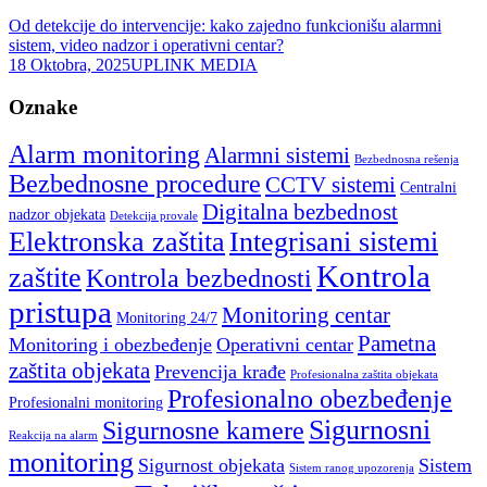
Od detekcije do intervencije: kako zajedno funkcionišu alarmni
sistem, video nadzor i operativni centar?
18 Oktobra, 2025
UPLINK MEDIA
Oznake
Alarm monitoring
Alarmni sistemi
Bezbednosna rešenja
Bezbednosne procedure
CCTV sistemi
Centralni
Digitalna bezbednost
nadzor objekata
Detekcija provale
Elektronska zaštita
Integrisani sistemi
Kontrola
zaštite
Kontrola bezbednosti
pristupa
Monitoring centar
Monitoring 24/7
Pametna
Monitoring i obezbeđenje
Operativni centar
zaštita objekata
Prevencija krađe
Profesionalna zaštita objekata
Profesionalno obezbeđenje
Profesionalni monitoring
Sigurnosni
Sigurnosne kamere
Reakcija na alarm
monitoring
Sigurnost objekata
Sistem
Sistem ranog upozorenja