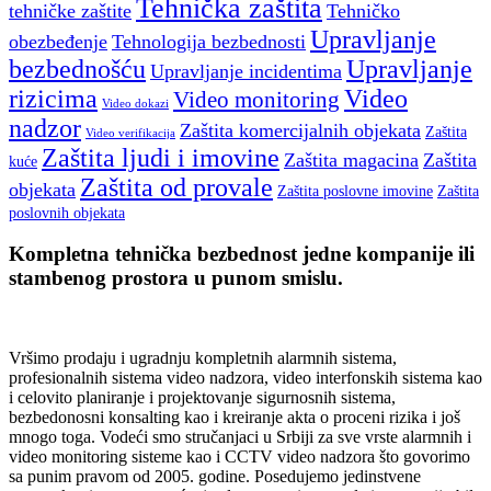
Tehnička zaštita
tehničke zaštite
Tehničko
Upravljanje
obezbeđenje
Tehnologija bezbednosti
bezbednošću
Upravljanje
Upravljanje incidentima
rizicima
Video
Video monitoring
Video dokazi
nadzor
Zaštita komercijalnih objekata
Zaštita
Video verifikacija
Zaštita ljudi i imovine
Zaštita magacina
Zaštita
kuće
Zaštita od provale
objekata
Zaštita poslovne imovine
Zaštita
poslovnih objekata
Kompletna tehnička bezbednost jedne kompanije ili
stambenog prostora u punom smislu.
Vršimo prodaju i ugradnju kompletnih alarmnih sistema,
profesionalnih sistema video nadzora, video interfonskih sistema kao
i celovito planiranje i projektovanje sigurnosnih sistema,
bezbedonosni konsalting kao i kreiranje akta o proceni rizika i još
mnogo toga. Vodeći smo stručanjaci u Srbiji za sve vrste alarmnih i
video monitoring sisteme kao i CCTV video nadzora što govorimo
sa punim pravom od 2005. godine. Posedujemo jedinstvene