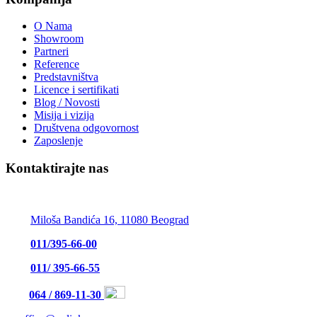
O Nama
Showroom
Partneri
Reference
Predstavništva
Licence i sertifikati
Blog / Novosti
Misija i vizija
Društvena odgovornost
Zaposlenje
Kontaktirajte nas
UPLINK Security Services d.o.o.
Miloša Bandića 16, 11080 Beograd
011/395-66-00
011/ 395-66-55
064 / 869-11-30