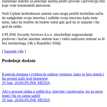
namenske sisteme za praćenje alarma protiv provale i prevenciju bilo
koje vrste kriminalnih aktivnosti.
Naši Uplink bezbednosni sistemi vam mogu pružiti bezbrižan način
da nadgledate svoju imovinu i zaštitite svoju imovinu kada niste
tamo, tako da možete da budete mirni gde god da se nalazite i šta
god da radite.
UPLINK Security Services d.o.o. obezbeđuje najpouzdanije
poslovne i kućne alarmne sisteme kao i video nadzorne sisteme sa ili
bez monitoringa 24h u Republici Srbiji.
[
Saznajte više
]
Poslednje dodato
Kontrola pristupa i evidencija radnog vremena, kako se bira sistem i
šta propisi traže kod biometrije
29 Jula, 2026
UPLINK MEDIA
Akt o proceni rizika u zaštiti lica, imovine i poslovanja, ko ga mora
imati i šta on zaista sadrži
29 Jula, 2026
UPLINK MEDIA