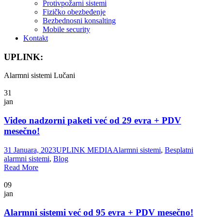
Protivpožarni sistemi
Fizičko obezbeđenje
Bezbednosni konsalting
Mobile security
Kontakt
UPLINK:
Alarmni sistemi Lučani
31
jan
Video nadzorni paketi već od 29 evra + PDV
mesečno!
31 Januara, 2023
UPLINK MEDIA
Alarmni sistemi
,
Besplatni
alarmni sistemi
,
Blog
Read More
09
jan
Alarmni sistemi već od 95 evra + PDV mesečno!