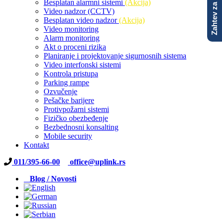
Zahtev za ponudu
Besplatan alarmni sistemi
(Akcija)
Video nadzor (CCTV)
Besplatan video nadzor
(Akcija)
Video monitoring
Alarm monitoring
Akt o proceni rizika
Planiranje i projektovanje sigurnosnih sistema
Video interfonski sistemi
Kontrola pristupa
Parking rampe
Ozvučenje
Pešačke barijere
Protivpožarni sistemi
Fizičko obezbeđenje
Bezbednosni konsalting
Mobile security
Kontakt
011/395-66-00
office@uplink.rs
Blog / Novosti