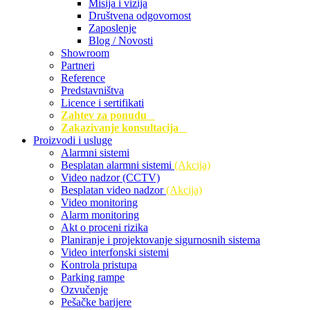
Misija i vizija
Društvena odgovornost
Zaposlenje
Blog / Novosti
Showroom
Partneri
Reference
Predstavništva
Licence i sertifikati
Zahtev za ponudu
Zakazivanje konsultacija
Proizvodi i usluge
Alarmni sistemi
Besplatan alarmni sistemi
(Akcija)
Video nadzor (CCTV)
Besplatan video nadzor
(Akcija)
Video monitoring
Alarm monitoring
Akt o proceni rizika
Planiranje i projektovanje sigurnosnih sistema
Video interfonski sistemi
Kontrola pristupa
Parking rampe
Ozvučenje
Pešačke barijere