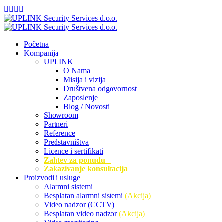
Početna
Kompanija
UPLINK
O Nama
Misija i vizija
Društvena odgovornost
Zaposlenje
Blog / Novosti
Showroom
Partneri
Reference
Predstavništva
Licence i sertifikati
Zahtev za ponudu
Zakazivanje konsultacija
Proizvodi i usluge
Alarmni sistemi
Besplatan alarmni sistemi
(Akcija)
Video nadzor (CCTV)
Besplatan video nadzor
(Akcija)