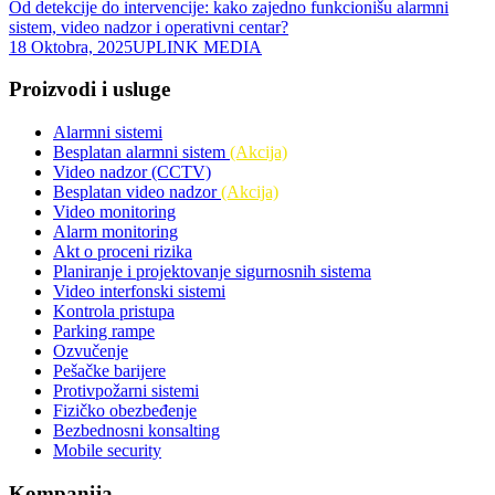
Od detekcije do intervencije: kako zajedno funkcionišu alarmni
sistem, video nadzor i operativni centar?
18 Oktobra, 2025
UPLINK MEDIA
Proizvodi i usluge
Alarmni sistemi
Besplatan alarmni sistem
(Akcija)
Video nadzor (CCTV)
Besplatan video nadzor
(Akcija)
Video monitoring
Alarm monitoring
Akt o proceni rizika
Planiranje i projektovanje sigurnosnih sistema
Video interfonski sistemi
Kontrola pristupa
Parking rampe
Ozvučenje
Pešačke barijere
Protivpožarni sistemi
Fizičko obezbeđenje
Bezbednosni konsalting
Mobile security
Kompanija