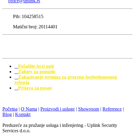
office@uplink.rs
Pib: 104258515
Matični broj: 20114401
Pošaljite brzi upit
Zahtev za ponudu
Zakazivanje termina za procenu bezbedonosnog
rešenja
Prijava za posao
Početna
|
O Nama
|
Proizvodi i usluge
|
Showroom
|
Reference
|
Blog
|
Kontakt
Preduzeće za pružanje usluga i inženjering - Uplink Security
Services d.o.o.