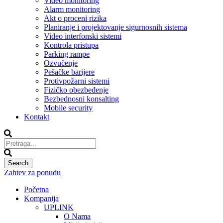
Video monitoring
Alarm monitoring
Akt o proceni rizika
Planiranje i projektovanje sigurnosnih sistema
Video interfonski sistemi
Kontrola pristupa
Parking rampe
Ozvučenje
Pešačke barijere
Protivpožarni sistemi
Fizičko obezbeđenje
Bezbednosni konsalting
Mobile security
Kontakt
Zahtev za ponudu
Početna
Kompanija
UPLINK
O Nama