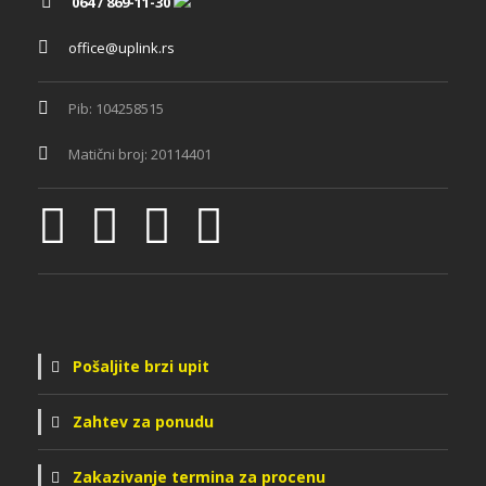
064 / 869-11-30
office@uplink.rs
Pib: 104258515
Matični broj: 20114401
Pošaljite brzi upit
Zahtev za ponudu
Zakazivanje termina za procenu