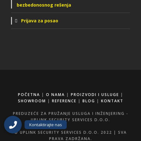
bezbedonosnog rešenja
Prijava za posao
POČETNA
|
O NAMA
|
PROIZVODI I USLUGE
|
SHOWROOM
|
REFERENCE
|
BLOG
|
KONTAKT
PREDUZEĆE ZA PRUŽANJE USLUGA I INŽENJERING -
UPLINK SECURITY SERVICES D.O.O.
© UPLINK SECURITY SERVICES D.O.O. 2022 | SVA
PRAVA ZADRŽANA.