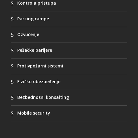
Kontrola pristupa
Parking rampe
Ozvučenje
Pešačke barijere
Protivpožarni sistemi
Fizičko obezbeđenje
Bezbednosni konsalting
Mobile security