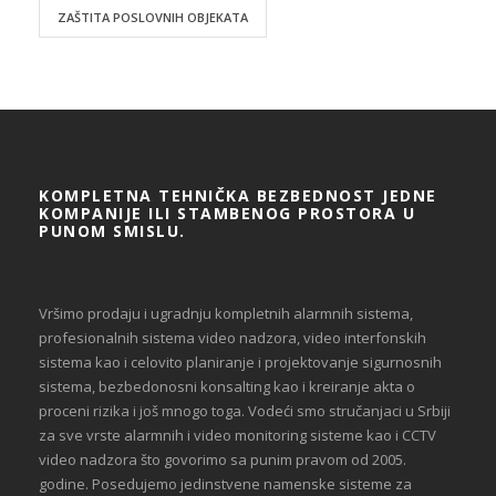
ZAŠTITA POSLOVNIH OBJEKATA
KOMPLETNA TEHNIČKA BEZBEDNOST JEDNE
KOMPANIJE ILI STAMBENOG PROSTORA U
PUNOM SMISLU.
Vršimo prodaju i ugradnju kompletnih alarmnih sistema,
profesionalnih sistema video nadzora, video interfonskih
sistema kao i celovito planiranje i projektovanje sigurnosnih
sistema, bezbedonosni konsalting kao i kreiranje akta o
proceni rizika i još mnogo toga. Vodeći smo stručanjaci u Srbiji
za sve vrste alarmnih i video monitoring sisteme kao i CCTV
video nadzora što govorimo sa punim pravom od 2005.
godine. Posedujemo jedinstvene namenske sisteme za