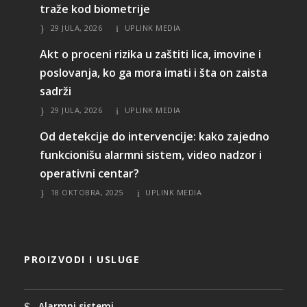
traže kod biometrije
29 JULA, 2026
UPLINK MEDIA
Akt o proceni rizika u zaštiti lica, imovine i
poslovanja, ko ga mora imati i šta on zaista
sadrži
29 JULA, 2026
UPLINK MEDIA
Od detekcije do intervencije: kako zajedno
funkcionišu alarmni sistem, video nadzor i
operativni centar?
18 OKTOBRA, 2025
UPLINK MEDIA
PROIZVODI I USLUGE
Alarmni sistemi