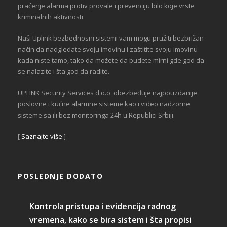
praćenje alarma protiv provale i prevenciju bilo koje vrste
kriminalnih aktivnosti.
Naši Uplink bezbednosni sistemi vam mogu pružiti bezbrižan
način da nadgledate svoju imovinu i zaštitite svoju imovinu
kada niste tamo, tako da možete da budete mirni gde god da
se nalazite i šta god da radite.
UPLINK Security Services d.o.o. obezbeđuje najpouzdanije
poslovne i kućne alarmne sisteme kao i video nadzorne
sisteme sa ili bez monitoringa 24h u Republici Srbiji.
[
Saznajte više
]
POSLEDNJE DODATO
Kontrola pristupa i evidencija radnog
vremena, kako se bira sistem i šta propisi