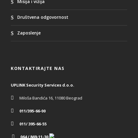
Misija i vizija
Društvena odgovornost
Zaposlenje
KONTAKTIRAJTE NAS
UPLINK Security Services d.o.o.
Miloša Bandića 16, 11080 Beograd
011/395-66-00
011/ 395-66-55
064 / 869-11-30