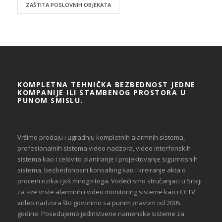
ZAŠTITA POSLOVNIH OBJEKATA
KOMPLETNA TEHNIČKA BEZBEDNOST JEDNE
KOMPANIJE ILI STAMBENOG PROSTORA U
PUNOM SMISLU.
Vršimo prodaju i ugradnju kompletnih alarmnih sistema,
profesionalnih sistema video nadzora, video interfonskih
sistema kao i celovito planiranje i projektovanje sigurnosnih
sistema, bezbedonosni konsalting kao i kreiranje akta o
proceni rizika i još mnogo toga. Vodeći smo stručanjaci u Srbiji
za sve vrste alarmnih i video monitoring sisteme kao i CCTV
video nadzora što govorimo sa punim pravom od 2005.
godine. Posedujemo jedinstvene namenske sisteme za