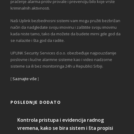
praćenje alarma protiv provale i prevenciju bilo koje vrste
kriminalnih aktivnosti.
Naši Uplink bezbednosni sistemi vam mogu pružiti bezbrižan
način da nadgledate svoju imovinu i zaštitite svoju imovinu
kada niste tamo, tako da možete da budete mirni gde god da
se nalazite i šta god da radite.
UPLINK Security Services d.o.o. obezbeđuje najpouzdanije
poslovne i kućne alarmne sisteme kao i video nadzorne
sisteme sa ili bez monitoringa 24h u Republici Srbiji.
[
Saznajte više
]
POSLEDNJE DODATO
Kontrola pristupa i evidencija radnog
vremena, kako se bira sistem i šta propisi