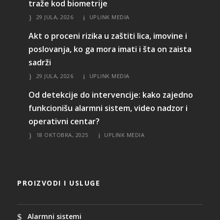
traže kod biometrije
29 JULA, 2026
UPLINK MEDIA
Akt o proceni rizika u zaštiti lica, imovine i
poslovanja, ko ga mora imati i šta on zaista
sadrži
29 JULA, 2026
UPLINK MEDIA
Od detekcije do intervencije: kako zajedno
funkcionišu alarmni sistem, video nadzor i
operativni centar?
18 OKTOBRA, 2025
UPLINK MEDIA
PROIZVODI I USLUGE
Alarmni sistemi