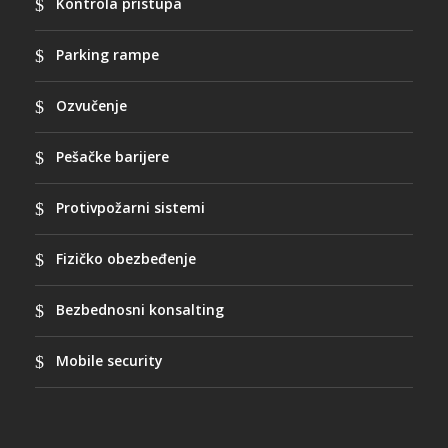
Kontrola pristupa
Parking rampe
Ozvučenje
Pešačke barijere
Protivpožarni sistemi
Fizičko obezbeđenje
Bezbednosni konsalting
Mobile security