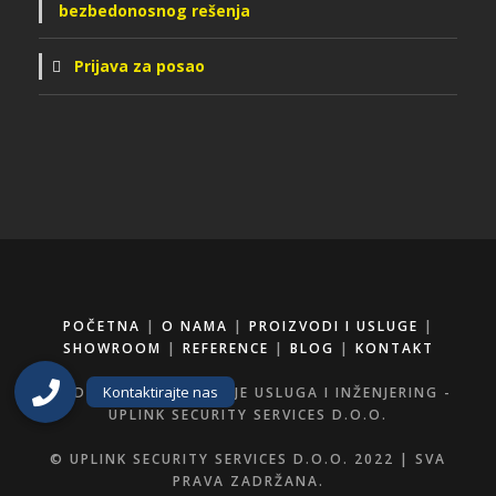
bezbedonosnog rešenja
Prijava za posao
POČETNA
|
O NAMA
|
PROIZVODI I USLUGE
|
SHOWROOM
|
REFERENCE
|
BLOG
|
KONTAKT
PREDUZEĆE ZA PRUŽANJE USLUGA I INŽENJERING -
UPLINK SECURITY SERVICES D.O.O.
© UPLINK SECURITY SERVICES D.O.O. 2022 | SVA
PRAVA ZADRŽANA.